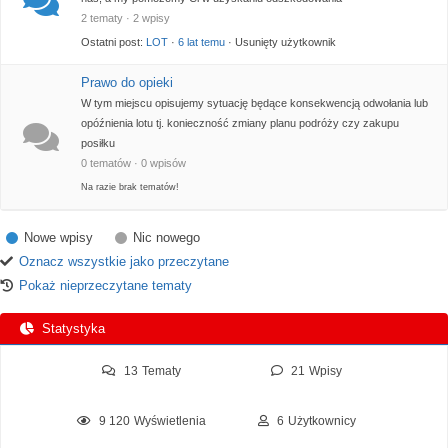
2 tematy · 2 wpisy
Ostatni post:
LOT
·
6 lat temu
· Usunięty użytkownik
Prawo do opieki
W tym miejscu opisujemy sytuację będące konsekwencją odwołania lub
opóźnienia lotu tj. konieczność zmiany planu podróży czy zakupu
posiłku
0 tematów · 0 wpisów
Na razie brak tematów!
Nowe wpisy
Nic nowego
Oznacz wszystkie jako przeczytane
Pokaż nieprzeczytane tematy
Statystyka
13
Tematy
21
Wpisy
9 120
Wyświetlenia
6
Użytkownicy