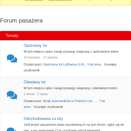
jesteś
tutaj:
Forum pasażera
Tematy
Opóźniony lot
W tym miejscu opisz swoją sytuację związaną z opóźnionym lotem
10 tematów · 17 wpisów
Ostatni post:
Opóźniony lot Lufthansa (LH)
·
5 lat temu
· Usunięty
użytkownik
Odwołany lot
W tym miejscu opisz swoją sytuację związaną z odwołanym lotem
1 temat · 2 wpisy
Ostatni post:
Strajk pracowników w Polskich Lini …
·
7 lat
temu
· Usunięty użytkownik
Odszkodowania za loty
Jeśli jesteś pasażerem lotów wymienionych na tym forum, zgłoś się do
nas, a my pomożemy Ci w uzyskaniu odszkodowania