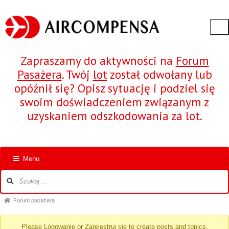
Zapraszamy do aktywności na
Forum
Pasażera
. Twój
lot
został odwołany lub
opóźnił się? Opisz sytuację i podziel się
swoim doświadczeniem związanym z
uzyskaniem odszkodowania za lot.
Menu
Nawigacja
po
forum
Ścieżka
Forum pasażera
forum
Please
Logowanie
or
Zarejestruj się
to create posts and topics.
-