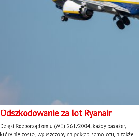
Odszkodowanie za lot Ryanair
Dzięki Rozporządzeniu (WE) 261/2004, każdy pasażer,
który nie został wpuszczony na pokład samolotu, a także