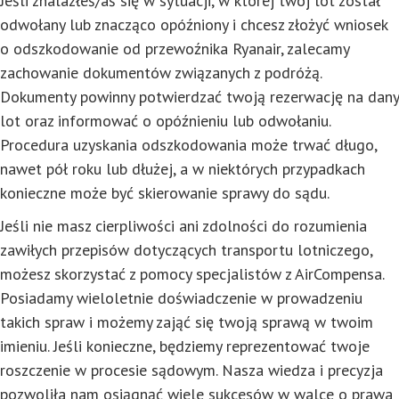
Jeśli znalazłeś/aś się w sytuacji, w której twój lot został
odwołany lub znacząco opóźniony i chcesz złożyć wniosek
o odszkodowanie od przewoźnika Ryanair, zalecamy
zachowanie dokumentów związanych z podróżą.
Dokumenty powinny potwierdzać twoją rezerwację na dany
lot oraz informować o opóźnieniu lub odwołaniu.
Procedura uzyskania odszkodowania może trwać długo,
nawet pół roku lub dłużej, a w niektórych przypadkach
konieczne może być skierowanie sprawy do sądu.
Jeśli nie masz cierpliwości ani zdolności do rozumienia
zawiłych przepisów dotyczących transportu lotniczego,
możesz skorzystać z pomocy specjalistów z AirCompensa.
Posiadamy wieloletnie doświadczenie w prowadzeniu
takich spraw i możemy zająć się twoją sprawą w twoim
imieniu. Jeśli konieczne, będziemy reprezentować twoje
roszczenie w procesie sądowym. Nasza wiedza i precyzja
pozwoliła nam osiągnąć wiele sukcesów w walce o prawa